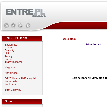
ENTRE.PL Team
Opis biegu
Aktualności
Zawodnicy
Galerie
Artykuły
Linki
Tapety
Forum
Trasy biegowe
Nagrody
Aktualności
Bardzo nam przykro, ale z u
GP Żoliborza 2011 - wyniki
Kupno zdjęć
Konkursy
Strona główna
O nas