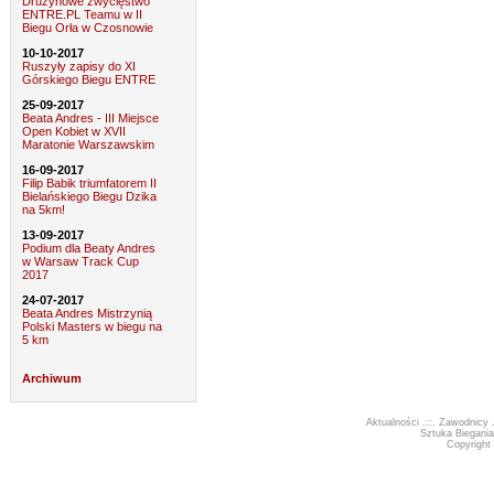
Drużynowe zwycięstwo
ENTRE.PL Teamu w II
Biegu Orła w Czosnowie
10-10-2017
Ruszyły zapisy do XI
Górskiego Biegu ENTRE
25-09-2017
Beata Andres - III Miejsce
Open Kobiet w XVII
Maratonie Warszawskim
16-09-2017
Filip Babik triumfatorem II
Bielańskiego Biegu Dzika
na 5km!
13-09-2017
Podium dla Beaty Andres
w Warsaw Track Cup
2017
24-07-2017
Beata Andres Mistrzynią
Polski Masters w biegu na
5 km
Archiwum
Aktualności
.::.
Zawodnicy
.
Sztuka Biegania
Copyrigh