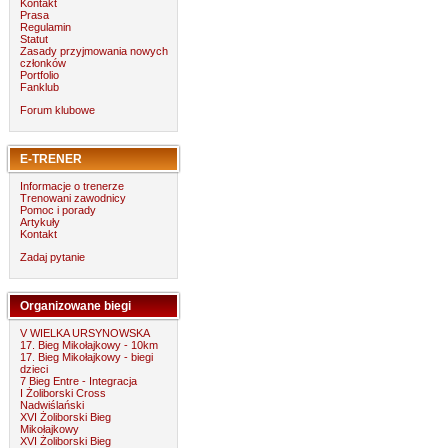
Kontakt
Prasa
Regulamin
Statut
Zasady przyjmowania nowych
członków
Portfolio
Fanklub
Forum klubowe
E-TRENER
Informacje o trenerze
Trenowani zawodnicy
Pomoc i porady
Artykuły
Kontakt
Zadaj pytanie
Organizowane biegi
V WIELKA URSYNOWSKA
17. Bieg Mikołajkowy - 10km
17. Bieg Mikołajkowy - biegi
dzieci
7 Bieg Entre - Integracja
I Żoliborski Cross
Nadwiślański
XVI Żoliborski Bieg
Mikołajkowy
XVI Żoliborski Bieg